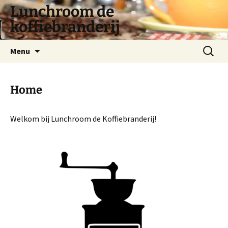
Lunchroom de
koffiebranderij
Spring
Zoeken
Menu
naar
naar:
inhoud
Home
Welkom bij Lunchroom de Koffiebranderij!