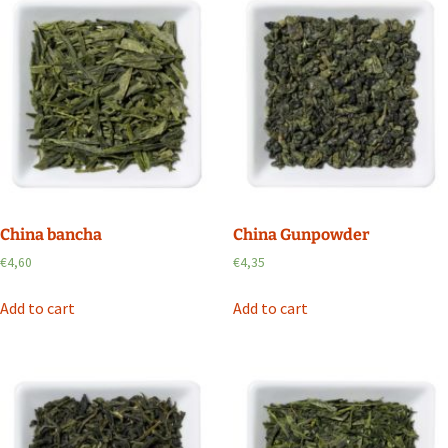
China bancha
China Gunpowder
€
4,60
€
4,35
Add to cart
Add to cart