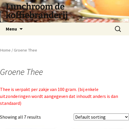
Lunchroom de
koffiebranderij
Spring
Zoeken
Menu
naar
naar:
inhoud
Home
/ Groene Thee
Groene Thee
Thee is verpakt per zakje van 100 gram. (bij enkele
uitzonderingen wordt aangegeven dat inhoudt anders is dan
standaard)
Showing all 7 results