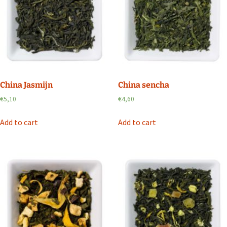
China Jasmijn
China sencha
€
5,10
€
4,60
Add to cart
Add to cart