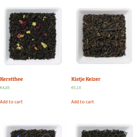
Kerstthee
Kistje Keizer
€
4,85
€
5,10
Add to cart
Add to cart