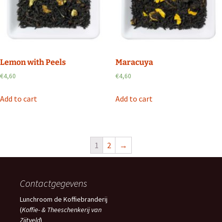
Lemon with Peels
Maracuya
€
4,60
€
4,60
Add to cart
Add to cart
1
2
→
Contactgegevens
Lunchroom de Koffiebranderij
(
Koffie- & Theeschenkerij van
Zijtveld
)