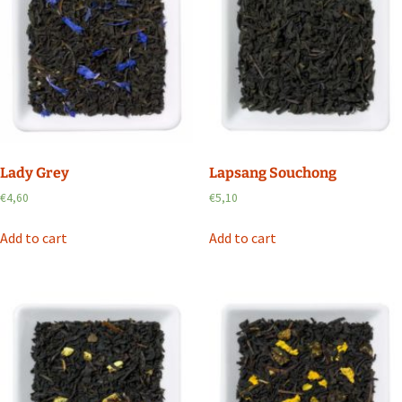
Lady Grey
Lapsang Souchong
€
4,60
€
5,10
Add to cart
Add to cart