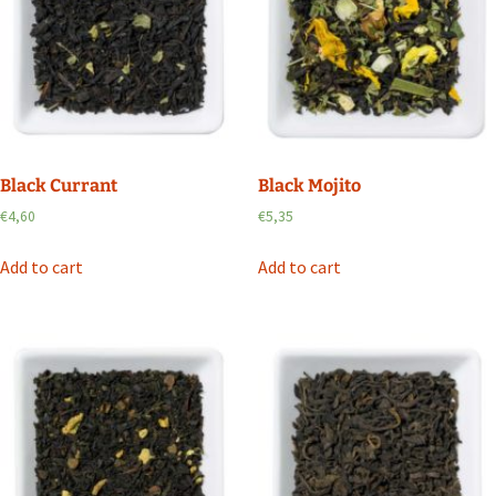
Black Currant
Black Mojito
€
4,60
€
5,35
Add to cart
Add to cart