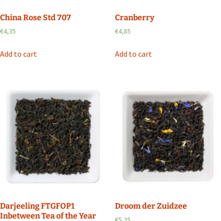
China Rose Std 707
Cranberry
€
4,35
€
4,85
Add to cart
Add to cart
Darjeeling FTGFOP1
Droom der Zuidzee
Inbetween Tea of the Year
€
5,35