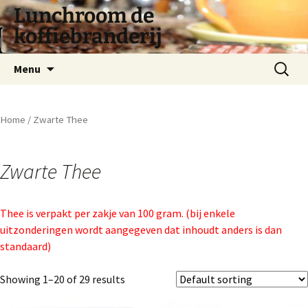
Lunchroom de
koffiebranderij
Spring
Zoeken
Menu
naar
naar:
inhoud
Home
/ Zwarte Thee
Zwarte Thee
Thee is verpakt per zakje van 100 gram. (bij enkele
uitzonderingen wordt aangegeven dat inhoudt anders is dan
standaard)
Showing 1–20 of 29 results