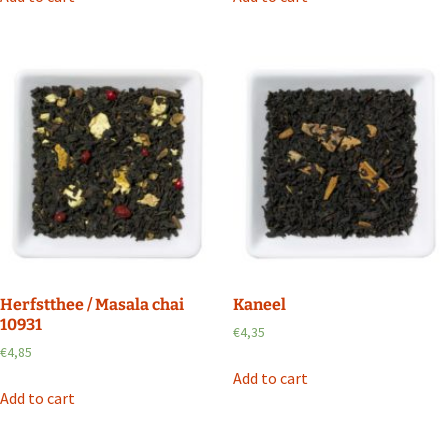
Herfstthee / Masala chai
Kaneel
10931
€
4,35
€
4,85
Add to cart
Add to cart