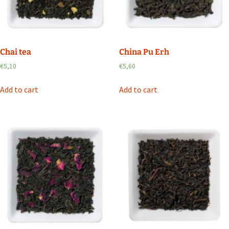
Chai tea
China Pu Erh
€
5,10
€
5,60
Add to cart
Add to cart