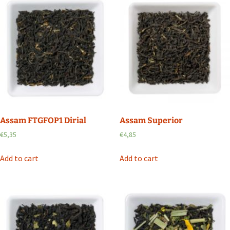
Assam FTGFOP1 Dirial
Assam Superior
€
5,35
€
4,85
Add to cart
Add to cart