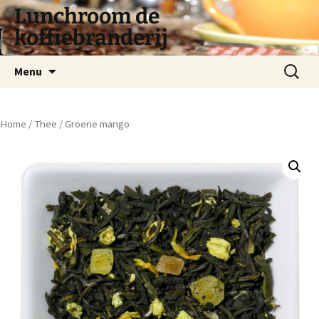
Lunchroom de
koffiebranderij
Spring
Zoeken
Menu
naar
naar:
inhoud
Home
/
Thee
/ Groene mango