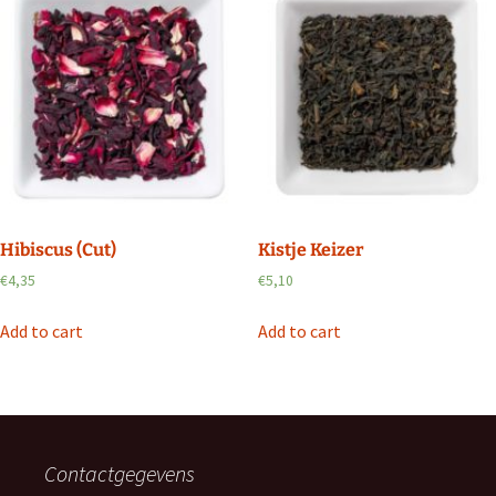
Hibiscus (Cut)
Kistje Keizer
€
4,35
€
5,10
Add to cart
Add to cart
Contactgegevens