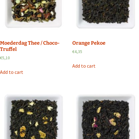
Moederdag Thee / Choco-
Orange Pekoe
Truffel
€
4,35
€
5,10
Add to cart
Add to cart