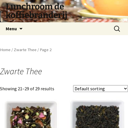
Lunchroom de
koffiebranderij
Spring
Zoeken
Menu
naar
naar:
inhoud
Home
/
Zwarte Thee
/ Page 2
Zwarte Thee
Showing 21–29 of 29 results