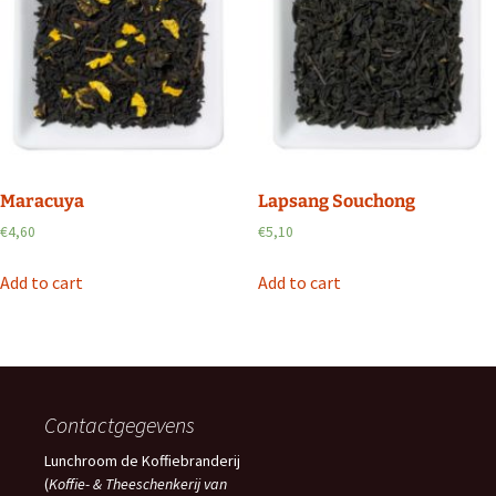
Maracuya
Lapsang Souchong
€
4,60
€
5,10
Add to cart
Add to cart
Contactgegevens
Lunchroom de Koffiebranderij
(
Koffie- & Theeschenkerij van