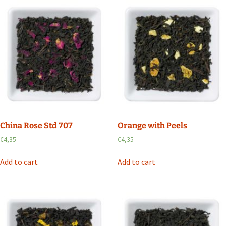
China Rose Std 707
Orange with Peels
€
4,35
€
4,35
Add to cart
Add to cart