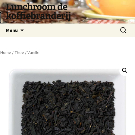
Lunchroom de
koffiebranderij
Spring
Zoeken
Menu
naar
naar:
inhoud
Home
/
Thee
/ Vanille