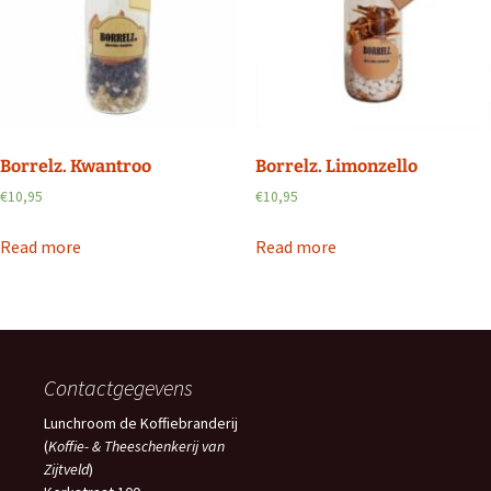
Borrelz. Kwantroo
Borrelz. Limonzello
€
10,95
€
10,95
Read more
Read more
Contactgegevens
Lunchroom de Koffiebranderij
(
Koffie- & Theeschenkerij van
Zijtveld
)