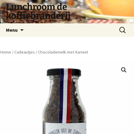
Lunchroom de
koffiebranderij
Spring
Zoeken
Menu
naar
naar:
inhoud
Home
/
Cadeautjes
/ Chocolademelk met Kaneel