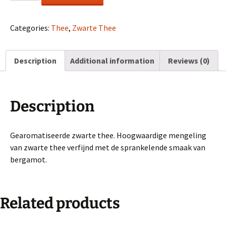
Earl
Grey
quantity
Categories:
Thee
,
Zwarte Thee
Description
Additional information
Reviews (0)
Description
Gearomatiseerde zwarte thee. Hoogwaardige mengeling
van zwarte thee verfijnd met de sprankelende smaak van
bergamot.
Related products