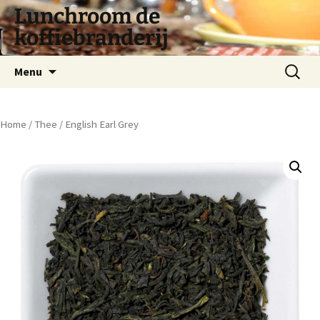
Lunchroom de
koffiebranderij
Spring
Zoeken
Menu
naar
naar:
inhoud
Home
/
Thee
/ English Earl Grey