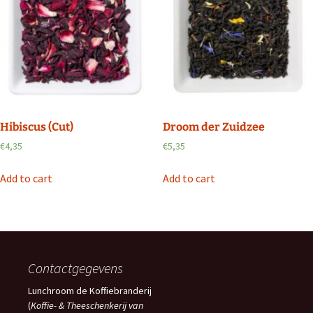
Hibiscus (Cut)
Droom der Zuidzee
€
4,35
€
5,35
Add to cart
Add to cart
Contactgegevens
Lunchroom de Koffiebranderij
(
Koffie- & Theeschenkerij van