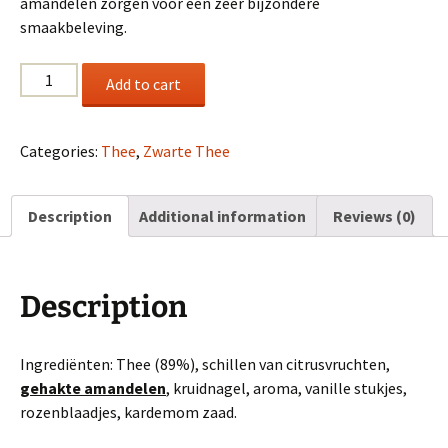
amandelen zorgen voor een zeer bijzondere
smaakbeleving.
Kerstthee
Add to cart
quantity
Categories:
Thee
,
Zwarte Thee
Description
Additional information
Reviews (0)
Description
Ingrediënten: Thee (89%), schillen van citrusvruchten,
gehakte amandelen
, kruidnagel, aroma, vanille stukjes,
rozenblaadjes, kardemom zaad.