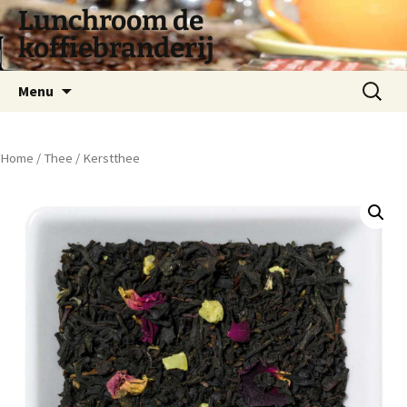
Lunchroom de
koffiebranderij
Spring
Zoeken
Menu
naar
naar:
inhoud
Home
/
Thee
/ Kerstthee