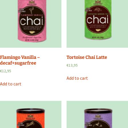
Flamingo Vanilla –
Tortoise Chai Latte
decaf+sugarfree
€
13,95
€
12,95
Add to cart
Add to cart