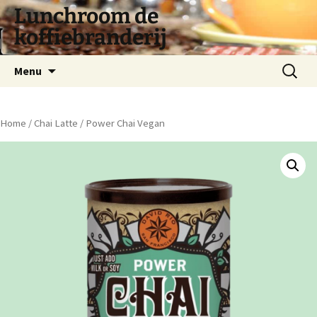
Lunchroom de
koffiebranderij
Spring
Zoeken
Menu
naar
naar:
inhoud
Home
/
Chai Latte
/ Power Chai Vegan