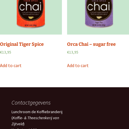
Original Tiger Spice
Orca Chai – sugar free
€
13,95
€
13,95
Add to cart
Add to cart
Contactgegevens
Lunchroom de Koffiebranderij
(
Koffie- & Theeschenkerij van
Zijtveld
)