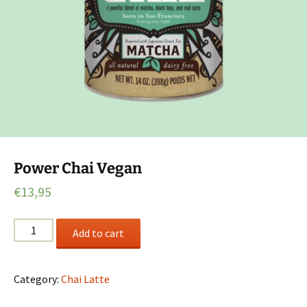
Power Chai Vegan
€
13,95
Power
Add to cart
Chai
Vegan
quantity
Category:
Chai Latte