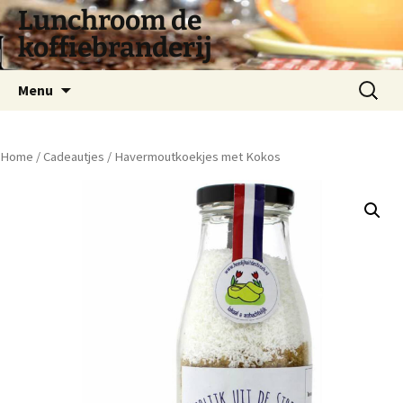
Lunchroom de
koffiebranderij
Spring
Zoeken
Menu
naar
naar:
inhoud
Home
/
Cadeautjes
/ Havermoutkoekjes met Kokos