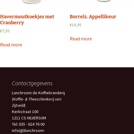
Havermoutkoekjes met
Borrelz. Appellikeur
Cranberry
€
10,95
€
7,50
Read more
Read more
Contactgegevens
Lunchroom de Koffiebranderij
(
Koffie- & Theeschenkerij van
Zijtveld
)
Kerkstraat 100
1211 CS HILVERSUM
Tel: 035 - 624 76 00
info(@)lunchroom-