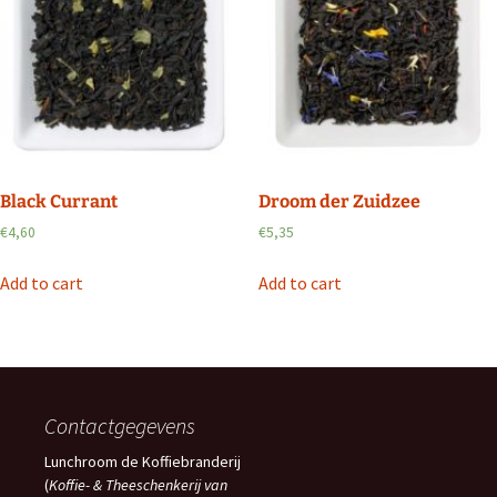
Black Currant
Droom der Zuidzee
€
4,60
€
5,35
Add to cart
Add to cart
Contactgegevens
Lunchroom de Koffiebranderij
(
Koffie- & Theeschenkerij van