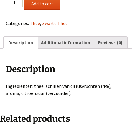
Lemon
Add to cart
with
Peels
quantity
Categories:
Thee
,
Zwarte Thee
Description
Additional information
Reviews (0)
Description
Ingrediënten: thee, schillen van citrusvruchten (4%),
aroma, citroenzuur (verzuurder).
Related products