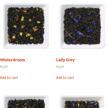
Winterdroom
Lady Grey
€
4,85
€
4,60
Add to cart
Add to cart