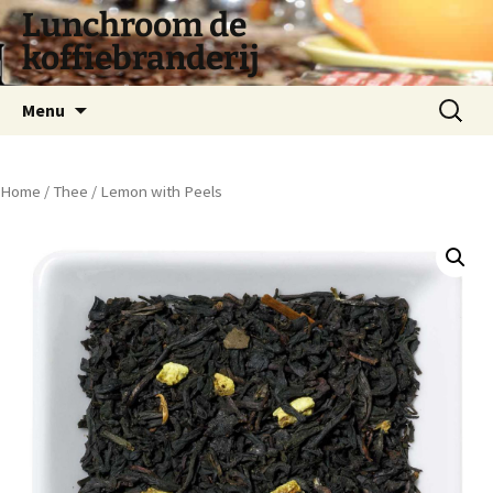
Lunchroom de
koffiebranderij
Spring
Zoeken
Menu
naar
naar:
inhoud
Home
/
Thee
/ Lemon with Peels